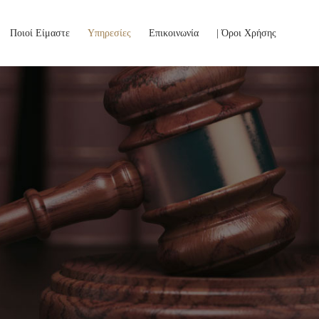
Skip
Ποιοί Είμαστε
Υπηρεσίες
Επικοινωνία
| Όροι Χρήσης
to
content