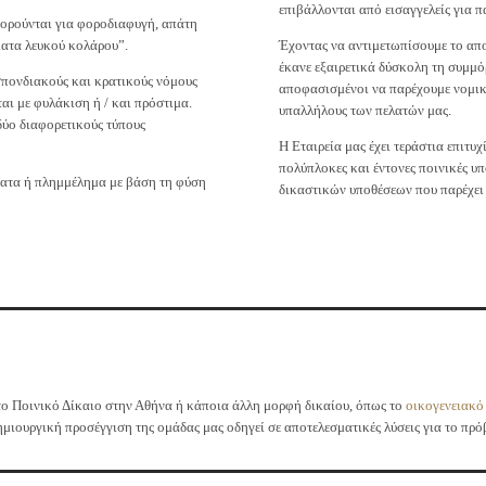
επιβάλλονται από εισαγγελείς για 
γορούνται για φοροδιαφυγή, απάτη
ατα λευκού κολάρου”.
Έχοντας να αντιμετωπίσουμε το απο
έκανε εξαιρετικά δύσκολη τη συμμόρ
σπονδιακούς και κρατικούς νόμους
αποφασισμένοι να παρέχουμε νομική
ι με φυλάκιση ή / και πρόστιμα.
υπαλλήλους των πελατών μας.
δύο διαφορετικούς τύπους
Η Εταιρεία μας έχει τεράστια επιτυχ
πολύπλοκες και έντονες ποινικές υ
ματα ή πλημμέλημα με βάση τη φύση
δικαστικών υποθέσεων που παρέχει
 Ποινικό Δίκαιο στην Αθήνα ή κάποια άλλη μορφή δικαίου, όπως το
οικογενειακό
ημιουργική προσέγγιση της ομάδας μας οδηγεί σε αποτελεσματικές λύσεις για το πρό