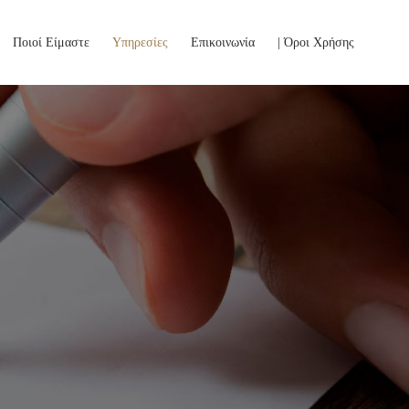
Skip
Ποιοί Είμαστε
Υπηρεσίες
Επικοινωνία
| Όροι Χρήσης
to
content