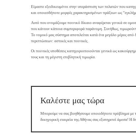
Είμαστε εξειδικευμένοι στην υπεράσπιση των πελατών που κατη
και οποιεσδήποτε μορφές χαρακτηρισμένων πράξεων ως “εγκλήμ
Αυτό που ονομάζουμε ποινικό δίκαιο αναφέρεται γενικά σε ομο
που κάνουν κάποια συμπεριφορά παράνομη. Συνήθως, τιμωρούντα
Το νομικό μας σύστημα αποτελείται κατά ένα μεγάλο μέρος από 
περιπτώσεων: αστικές και ποινικές.
Οι ποινικές υποθέσεις κατηγοριοποιούνται γενικά ως κακούργη
τους και τη μέγιστη επιβλητική τιμωρία.
Καλέστε μας τώρα
Μπορούμε να σας βοηθήσουμε οποιοδήποτε πρόβλημα με το
δικηγορική εταιρεία της Αθήνας σας εξυπηρετεί άμεσα! Η δ