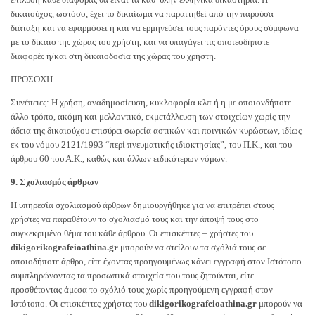
δικαιούχος, ωστόσο, έχει το δικαίωμα να παραιτηθεί από την παρούσα
διάταξη και να εφαρμόσει ή και να ερμηνεύσει τους παρόντες όρους σύμφωνα
με το δίκαιο της χώρας του χρήστη, και να υπαγάγει τις οποιεσδήποτε
διαφορές ή/και στη δικαιοδοσία της χώρας του χρήστη.
ΠΡΟΣΟΧΗ
Συνέπειες: Η χρήση, αναδημοσίευση, κυκλοφορία κλπ ή η με οποιονδήποτε
άλλο τρόπο, ακόμη και μελλοντικό, εκμετάλλευση των στοιχείων χωρίς την
άδεια της δικαιούχου επισύρει σωρεία αστικών και ποινικών κυρώσεων, ιδίως
εκ του νόμου 2121/1993 “περί πνευματικής ιδιοκτησίας”, του Π.Κ., και του
άρθρου 60 του Α.Κ., καθώς και άλλων ειδικότερων νόμων.
9. Σχολιασμός άρθρων
Η υπηρεσία σχολιασμού άρθρων δημιουργήθηκε για να επιτρέπει στους
χρήστες να παραθέτουν το σχολιασμό τους και την άποψή τους στο
συγκεκριμένο θέμα του κάθε άρθρου. Οι επισκέπτες – χρήστες του
dikigorikografeioathina.gr
μπορούν να στείλουν τα σχόλιά τους σε
οποιοδήποτε άρθρο, είτε έχοντας προηγουμένως κάνει εγγραφή στον Ιστότοπο
συμπληρώνοντας τα προσωπικά στοιχεία που τους ζητούνται, είτε
προσθέτοντας άμεσα το σχόλιό τους χωρίς προηγούμενη εγγραφή στον
Ιστότοπο. Οι επισκέπτες-χρήστες του
dikigorikografeioathina.gr
μπορούν να