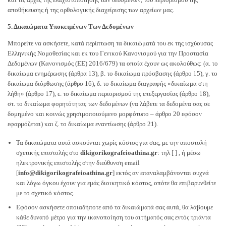
αποθήκευσης ή της ορθολογικής διαχείρισης των αρχείων μας.
5. Δικαιώματα Υποκειμένων Των Δεδομένων
Μπορείτε να ασκήσετε, κατά περίπτωση τα δικαιώματά του εκ της ισχύουσας
Ελληνικής Νομοθεσίας και εκ του Γενικού Κανονισμού για την Προστασία
Δεδομένων (Κανονισμός (ΕΕ) 2016/679) τα οποία έχουν ως ακολούθως: (α. το
δικαίωμα ενημέρωσης (άρθρα 13), β. το δικαίωμα πρόσβασης (άρθρο 15), γ. το
δικαίωμα διόρθωσης (άρθρο 16), δ. το δικαίωμα διαγραφής «δικαίωμα στη
λήθη» (άρθρο 17), ε. το δικαίωμα περιορισμού της επεξεργασίας (άρθρο 18),
στ. το δικαίωμα φορητότητας των δεδομένων (να λάβετε τα δεδομένα σας σε
δομημένο και κοινώς χρησιμοποιούμενο μορφότυπο – άρθρο 20 εφόσον
εφαρμόζεται) και ζ. το δικαίωμα εναντίωσης (άρθρο 21).
Τα δικαιώματα αυτά ασκούνται χωρίς κόστος για σας, με την αποστολή
σχετικής επιστολής στο
dikigorikografeioathina.gr
: τηλ [ ] , ή μέσω
ηλεκτρονικής επιστολής στην διεύθυνση email
[
info@dikigorikografeioathina.gr
] εκτός αν επαναλαμβάνονται συχνά
και λόγω όγκου έχουν για εμάς διοικητικό κόστος, οπότε θα επιβαρυνθείτε
με το σχετικό κόστος.
Εφόσον ασκήσετε οποιαδήποτε από τα δικαιώματά σας αυτά, θα λάβουμε
κάθε δυνατό μέτρο για την ικανοποίηση του αιτήματός σας εντός τριάντα