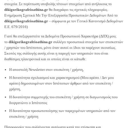
στοιχεία. Σε περίπτωση υποβολής τέτοιων στοιχείων από ανήλικους το
dikigorikografeioathina.gr
θα διαγράφει τις σχετικές πληροφορίες.
Ενημέρωση Σχετικά Με Την Επεξεργασία Προσωπικών Δεδομένων Από το
dikigorikografeioathina.gr
– σύμφωνα με τον Γενικό Κανονισμό Δεδομένων
Ε.Ε. 679/2016)
Γιατί θα επεξεργαστείτε τα Δεδομένα Προσωπικού Χαρακτήρα (ΔΠΧ) μου;
το
dikigorikografeioathina.gr
συλλέγει προσωπικά στοιχεία των επισκεπτών
/ χρηστών του Ιστότοπου, μόνο όταν αυτοί οι ίδιοι τα παρέχουν εκουσίως.
Σκοπός της συλλογής αυτής είναι η παροχή των υπηρεσιών που είναι
διαθέσιμες ηλεκτρονικά και οι οποίες είναι οι κάτωθι:
Η αποστολή Newsletter στον επισκέπτη / χρήστη,
Η δυνατότητα σχολιασμού και χαρακτηρισμού (Μου αρέσει / Δεν μου
αρέσει) δημοσιευμένων στον Ιστότοπων άρθρων από τον επισκέπτη /
χρήστη,
Η δυνατότητα συμμετοχής του επισκέπτη / χρήστη σε διαγωνισμούς που
διοργανώνει o Ιστότοπος
Η δυνατότητα προσωποποίησης των παρεχομένων υπηρεσιών από τον
επισκέπτη / χρήστη
Πληροφορίες που συλλέγονται αυτόματα κατά την επίσκεψη και