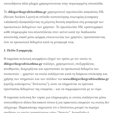
οποιοδήποτε άλλο plugin χρησιμοποιέιται στην συγκεκριμένη ιστοσελίδα.
Το
dikigorikografeioathina.gr
χρησιμοποιεί πρωτόκολλο ασφαλείας SSL
(Secure Sockets Layer) σε επίπεδο πιστοποίησης επωνυμίας (company
validated) εξασφαλίζοντας τη μέγιστη δυνατή ασφάλεια στη μεταφορά των
προσωπικών δεδομένων των χρηστών. Το πρωτόκολλο SSL κρυπτογραφεί
κάθε πληροφορία που αποστέλλεται στον server κατά την διαδικασία
αποστολής email μέσω φόρμας επικοινωνίας των χρηστών, προστατεύοντας
έτσι τα προσωπικά δεδομένα κατά τη μεταφορά τους.
1. Πεδίο Εφαρμογής
Η παρούσα πολιτική απορρήτου εξηγεί τον τρόπο με τον οποίο το
dikigorikografeioathina.gr
συλλέγει, χρησιμοποιεί, επεξεργάζεται,
αποθηκεύει, διαχειρίζεται και προστατεύει τα προσωπικά δεδομένα των
επισκεπτών – χρηστών τα οποία συλλέγονται κατά τη διάρκεια επίσκεψης και
χρήσης των υπηρεσιών και των σελίδων του
www.dikigorikografeioathina.gr
(εφεξής καλούμενος “Ιστότοπος”), ώστε να πληρούνται τα πρότυπα
προστασίας δεδομένων της εταιρείας – και να συμμορφώνεται με το νόμο.
Η παρούσα πολιτική δεν ισχύει για πληροφορίες οι οποίες συλλέγονται μέσω
οποιουδήποτε άλλου δικτυακού τόπου ή για πρακτικές εταιρειών τις οποίες δεν
ελέγχουμε. Παρακαλούμε σημειώστε ότι ο Ιστότοπος μπορεί να περιέχει
συνδέσεις οι οποίες παραπέμπουν μέσω “δεσμών”, hyperlinks ή