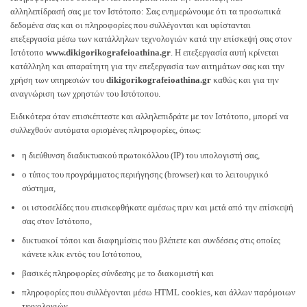
αλληλεπίδρασή σας με τον Ιστότοπο: Σας ενημερώνουμε ότι τα προσωπικά
δεδομένα σας και οι πληροφορίες που συλλέγονται και υφίστανται
επεξεργασία μέσω των κατάλληλων τεχνολογιών κατά την επίσκεψή σας στον
Ιστότοπο
www.dikigorikografeioathina.gr
. Η επεξεργασία αυτή κρίνεται
κατάλληλη και απαραίτητη για την επεξεργασία των αιτημάτων σας και την
χρήση των υπηρεσιών του
dikigorikografeioathina.gr
καθώς και για την
αναγνώριση των χρηστών του Ιστότοπου.
Ειδικότερα όταν επισκέπτεστε και αλληλεπιδράτε με τον Ιστότοπο, μπορεί να
συλλεχθούν αυτόματα ορισμένες πληροφορίες, όπως:
η διεύθυνση διαδικτυακού πρωτοκόλλου (ΙΡ) του υπολογιστή σας,
ο τύπος του προγράμματος περιήγησης (browser) και το λειτουργικό
σύστημα,
οι ιστοσελίδες που επισκεφθήκατε αμέσως πριν και μετά από την επίσκεψή
σας στον Ιστότοπο,
δικτυακοί τόποι και διαφημίσεις που βλέπετε και συνδέσεις στις οποίες
κάνετε κλικ εντός του Ιστότοπου,
βασικές πληροφορίες σύνδεσης με το διακομιστή και
πληροφορίες που συλλέγονται μέσω HTML cookies, και άλλων παρόμοιων
τεχνολογιών