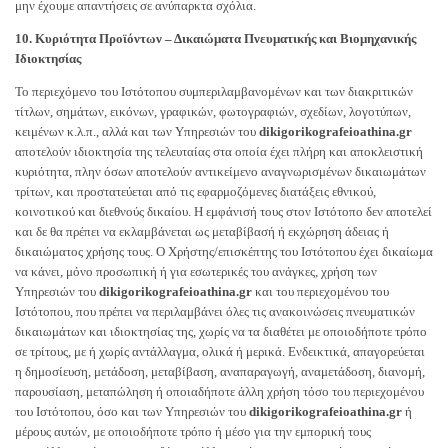
μην έχουμε απαντήσεις σε ανύπαρκτα σχόλια.
10. Κυριότητα Προϊόντων – Δικαιώματα Πνευματικής και Βιομηχανικής
Ιδιοκτησίας
Το περιεχόμενο του Ιστότοπου συμπεριλαμβανομένων και των διακριτικών
τίτλων, σημάτων, εικόνων, γραφικών, φωτογραφιών, σχεδίων, λογοτύπων,
κειμένων κ.λ.π., αλλά και των Yπηρεσιών του
dikigorikografeioathina.gr
αποτελούν ιδιοκτησία της τελευταίας στα οποία έχει πλήρη και αποκλειστική
κυριότητα, πλην όσων αποτελούν αντικείμενο αναγνωρισμένων δικαιωμάτων
τρίτων, και προστατεύεται από τις εφαρμοζόμενες διατάξεις εθνικού,
κοινοτικού και διεθνούς δικαίου. Η εμφάνισή τους στον Ιστότοπο δεν αποτελεί
και δε θα πρέπει να εκλαμβάνεται ως μεταβίβασή ή εκχώρηση άδειας ή
δικαιώματος χρήσης τους. Ο Χρήστης/επισκέπτης του Ιστότοπου έχει δικαίωμα
να κάνει, μόνο προσωπική ή για εσωτερικές του ανάγκες, χρήση των
Yπηρεσιών του
dikigorikografeioathina.gr
και του περιεχομένου του
Ιστότοπου, που πρέπει να περιλαμβάνει όλες τις ανακοινώσεις πνευματικών
δικαιωμάτων και ιδιοκτησίας της, χωρίς να τα διαθέτει με οποιοδήποτε τρόπο
σε τρίτους, με ή χωρίς αντάλλαγμα, ολικά ή μερικά. Ενδεικτικά, απαγορεύεται
η δημοσίευση, μετάδοση, μεταβίβαση, αναπαραγωγή, αναμετάδοση, διανομή,
παρουσίαση, μεταπώληση ή οποιαδήποτε άλλη χρήση τόσο του περιεχομένου
του Ιστότοπου, όσο και των Υπηρεσιών του
dikigorikografeioathina.gr
ή
μέρους αυτών, με οποιοδήποτε τρόπο ή μέσο για την εμπορική τους