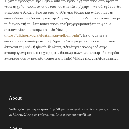
Τυχόν διαφορές που προκύψουν από την εφαρμογή των παρόντων όρων εν
γένει τη χρήση του Ιστότοπου από τον επισκέπτη / χρήστη αυτού, εφόσον δεν
επιλυθούν φιλικά, διέπονται από το ελληνικό δίκαιο και υπάγονται στη
δικαιοδοσία των Δικαστηρίων της Αθήνας. Για οποιαδήποτε επικοινωνία με
το διαχειριστή του Ιστότοπου παρακαλούμε χρησιμοποιήστε τη φόρμα
επικοινωνίας που υπάρχει στη διεύθυνση
(
https://dikigorikografeioathina.gr/epikoinwnia/
). Επίσης αν έχετε
διαπιστώσει οποιαδήποτε προβλήματα στο περιεχόμενο του κόμβου που
άπτονται νομικών ή ηθικών θεμάτων, ειδικότερα όσον αφορά στην
αναπαραγωγή του και τη χρήση των δικαιωμάτων πνευματικής ιδιοκτησίας,
παρακαλείσθε να μας ειδοποιήσετε στο
info@dikigorikografeioathina.gr
.
About
Διεθνής δικηγορική εταιρεία στην Αθήνα με επαγγελματίες δικηγόρους έτοιμους
να δώσουν λύσεις σε κάθε νομικό θέμα άμεσα και υπεύθυνα.
Αθήνα