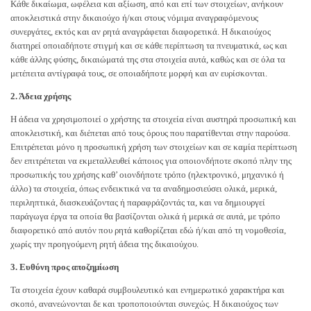
Κάθε δικαίωμα, ωφέλεια και αξίωση, από και επί των στοιχείων, ανήκουν
αποκλειστικά στην δικαιούχο ή/και στους νόμιμα αναγραφόμενους
συνεργάτες, εκτός και αν ρητά αναγράφεται διαφορετικά. Η δικαιούχος
διατηρεί οποιαδήποτε στιγμή και σε κάθε περίπτωση τα πνευματικά, ως και
κάθε άλλης φύσης, δικαιώματά της στα στοιχεία αυτά, καθώς και σε όλα τα
μετέπειτα αντίγραφά τους, σε οποιαδήποτε μορφή και αν ευρίσκονται.
2. Άδεια χρήσης
Η άδεια να χρησιμοποιεί ο χρήστης τα στοιχεία είναι αυστηρά προσωπική και
αποκλειστική, και διέπεται από τους όρους που παρατίθενται στην παρούσα.
Επιτρέπεται μόνο η προσωπική χρήση των στοιχείων και σε καμία περίπτωση
δεν επιτρέπεται να εκμεταλλευθεί κάποιος για οποιονδήποτε σκοπό πλην της
προσωπικής του χρήσης καθ’ οιονδήποτε τρόπο (ηλεκτρονικό, μηχανικό ή
άλλο) τα στοιχεία, όπως ενδεικτικά να τα αναδημοσιεύσει ολικά, μερικά,
περιληπτικά, διασκευάζοντας ή παραφράζοντάς τα, και να δημιουργεί
παράγωγα έργα τα οποία θα βασίζονται ολικά ή μερικά σε αυτά, με τρόπο
διαφορετικό από αυτόν που ρητά καθορίζεται εδώ ή/και από τη νομοθεσία,
χωρίς την προηγούμενη ρητή άδεια της δικαιούχου.
3. Ευθύνη προς αποζημίωση
Τα στοιχεία έχουν καθαρά συμβουλευτικό και ενημερωτικό χαρακτήρα και
σκοπό, ανανεώνονται δε και τροποποιούνται συνεχώς. Η δικαιούχος των