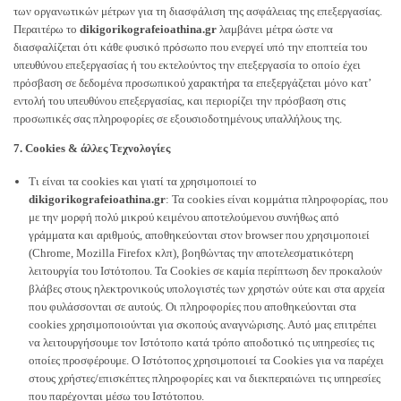
των οργανωτικών μέτρων για τη διασφάλιση της ασφάλειας της επεξεργασίας.
Περαιτέρω το
dikigorikografeioathina.gr
λαμβάνει μέτρα ώστε να
διασφαλίζεται ότι κάθε φυσικό πρόσωπο που ενεργεί υπό την εποπτεία του
υπευθύνου επεξεργασίας ή του εκτελούντος την επεξεργασία το οποίο έχει
πρόσβαση σε δεδομένα προσωπικού χαρακτήρα τα επεξεργάζεται μόνο κατ’
εντολή του υπευθύνου επεξεργασίας, και περιορίζει την πρόσβαση στις
προσωπικές σας πληροφορίες σε εξουσιοδοτημένους υπαλλήλους της.
7. Cookies & άλλες Τεχνολογίες
Τι είναι τα cookies και γιατί τα χρησιμοποιεί το
dikigorikografeioathina.gr
: Τα cookies είναι κομμάτια πληροφορίας, που
με την μορφή πολύ μικρού κειμένου αποτελούμενου συνήθως από
γράμματα και αριθμούς, αποθηκεύονται στον browser που χρησιμοποιεί
(Chrome, Mozilla Firefox κλπ), βοηθώντας την αποτελεσματικότερη
λειτουργία του Ιστότοπου. Τα Cookies σε καμία περίπτωση δεν προκαλούν
βλάβες στους ηλεκτρονικούς υπολογιστές των χρηστών ούτε και στα αρχεία
που φυλάσσονται σε αυτούς. Οι πληροφορίες που αποθηκεύονται στα
cookies χρησιμοποιούνται για σκοπούς αναγνώρισης. Αυτό μας επιτρέπει
να λειτουργήσουμε τον Ιστότοπο κατά τρόπο αποδοτικό τις υπηρεσίες τις
οποίες προσφέρουμε. O Ιστότοπος χρησιμοποιεί τα Cookies για να παρέχει
στους χρήστες/επισκέπτες πληροφορίες και να διεκπεραιώνει τις υπηρεσίες
που παρέχονται μέσω του Ιστότοπου.