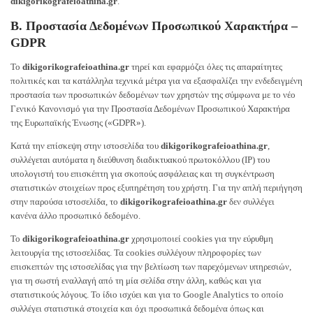
dikigorikografeioathina.gr
.
Β. Προστασία Δεδομένων Προσωπικού Χαρακτήρα –
GDPR
Το
dikigorikografeioathina.gr
τηρεί και εφαρμόζει όλες τις απαραίτητες
πολιτικές και τα κατάλληλα τεχνικά μέτρα για να εξασφαλίζει την ενδεδειγμένη
προστασία των προσωπικών δεδομένων των χρηστών της σύμφωνα με το νέο
Γενικό Κανονισμό για την Προστασία Δεδομένων Προσωπικού Χαρακτήρα
της Ευρωπαϊκής Ένωσης («GDPR»).
Κατά την επίσκεψη στην ιστοσελίδα του
dikigorikografeioathina.gr
,
συλλέγεται αυτόματα η διεύθυνση διαδικτυακού πρωτοκόλλου (ΙΡ) του
υπολογιστή του επισκέπτη για σκοπούς ασφάλειας και τη συγκέντρωση
στατιστικών στοιχείων προς εξυπηρέτηση του χρήστη. Για την απλή περιήγηση
στην παρούσα ιστοσελίδα, το
dikigorikografeioathina.gr
δεν συλλέγει
κανένα άλλο προσωπικό δεδομένο.
Το
dikigorikografeioathina.gr
χρησιμοποιεί cookies για την εύρυθμη
λειτουργία της ιστοσελίδας. Τα cookies συλλέγουν πληροφορίες των
επισκεπτών της ιστοσελίδας για την βελτίωση των παρεχόμενων υπηρεσιών,
για τη σωστή εναλλαγή από τη μία σελίδα στην άλλη, καθώς και για
στατιστικούς λόγους. Το ίδιο ισχύει και για το Google Analytics το οποίο
συλλέγει στατιστικά στοιχεία και όχι προσωπικά δεδομένα όπως και