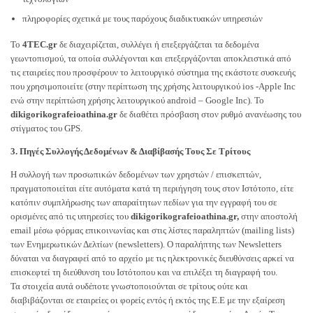
πληροφορίες σχετικά με τους παρόχους διαδικτυακών υπηρεσιών
Το
4TEC.gr
δε διαχειρίζεται, συλλέγει ή επεξεργάζεται τα δεδομένα
γεωντοπισμού, τα οποία συλλέγονται και επεξεργάζονται αποκλειστικά από
τις εταιρείες που προσφέρουν το λειτουργικό σύστημα της εκάστοτε συσκευής
που χρησιμοποιείτε (στην περίπτωση της χρήσης λειτουργικού ios -Apple Inc
ενώ στην περίπτώση χρήσης λειτουργικού android – Google Inc). Το
dikigorikografeioathina.gr
δε διαθέτει πρόσβαση στον ρυθμό ανανέωσης του
στίγματος του GPS.
3. Πηγές Συλλογής Δεδομένων & Διαβίβασής Τους Σε Τρίτους
Η συλλογή των προσωπικών δεδομένων των χρηστών / επισκεπτών,
πραγματοποιείται είτε αυτόματα κατά τη περιήγηση τους στον Ιστότοπο, είτε
κατόπιν συμπλήρωσης των απαραίτητων πεδίων για την εγγραφή του σε
ορισμένες από τις υπηρεσίες του
dikigorikografeioathina.gr,
στην αποστολή
email μέσω φόρμας επικοινωνίας και στις λίστες παραληπτών (mailing lists)
των Ενημερωτικών Δελτίων (newsletters). Ο παραλήπτης των Newsletters
δύναται να διαγραφεί από το αρχείο με τις ηλεκτρονικές διευθύνσεις αρκεί να
επισκεφτεί τη διεύθυνση του Ιστότοπου και να επιλέξει τη διαγραφή του.
Τα στοιχεία αυτά ουδέποτε γνωστοποιούνται σε τρίτους ούτε και
διαβιβάζονται σε εταιρείες οι φορείς εντός ή εκτός της E.E με την εξαίρεση