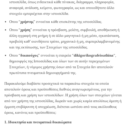
ιστοσελίδα, όπως ενδεικτικά κάθε πίνακας, διάγραμμα, πληροφορία,
αναφορά, ανάλυση, κείμενο, φωτογραφία, ως και οποιοδήποτε άλλο
στοιχείο εμπεριέχεται στην ιστοσελίδα.
Οπου “
χρήστης
” εννοείται κάθε επισκέπτης της ιστοσελίδας.
Οπου “
χρήση
” εννοείται η πρόσβαση, μελέτη, συμβουλή, αποθήκευση ή
άλλη εγγραφή στη μνήμη ή σε άλλο μαγνητικό ή μη μέσο, εγκατάσταση,
προβολή καθ’ οιονδήποτε τρόπο, μηχανικό ή μη, συμπεριλαμβανομένης
και της εκτύπωσης, των Στοιχείων της ιστοσελίδας.
Οπου “
δικαιούχος
” εννοείται η εταιρεία “
dikigorikografeioathina
“,
δημιουργός της Ιστοσελίδας και όλων των σε αυτήν περιεχομένων
Στοιχείων, ή νόμιμος χρήστης όσων από τα Στοιχεία δεν αποτελούν
πρωτότυπα πνευματικά δημιουργήματά της.
Παρακαλούμε διαβάστε προσεχτικά τα παρακάτω στοιχεία τα οποία
αποτελούν όρους και προϋποθέσεις διεθνώς αναγνωρισμένους, για την
πρόσβαση και χρήση των ιστοσελίδων. Η χρήση όλων των στοιχείων γίνεται
από τον χρήστη της ιστοσελίδας, δωρεάν και χωρίς καμία απολύτως άμεση ή
έμμεση επιβάρυνση ή υποχρέωση, διέπεται ωστόσο από τους ακόλουθους
όρους, κανόνες και προϋποθέσεις:
1. Ιδιοκτησία και πνευματικά δικαιώματα