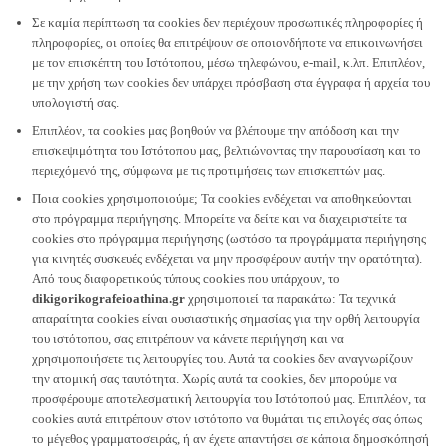
Σε καμία περίπτωση τα cookies δεν περιέχουν προσωπικές πληροφορίες ή
πληροφορίες, οι οποίες θα επιτρέψουν σε οποιονδήποτε να επικοινωνήσει
με τον επισκέπτη του Ιστότοπου, μέσω τηλεφώνου, e-mail, κ.λπ. Επιπλέον,
με την χρήση των cookies δεν υπάρχει πρόσβαση στα έγγραφα ή αρχεία του
υπολογιστή σας.
Επιπλέον, τα cookies μας βοηθούν να βλέπουμε την απόδοση και την
επισκεψιμότητα του Ιστότοπου μας, βελτιώνοντας την παρουσίαση και το
περιεχόμενό της, σύμφωνα με τις προτιμήσεις των επισκεπτών μας.
Ποια cookies χρησιμοποιούμε; Τα cookies ενδέχεται να αποθηκεύονται
στο πρόγραμμα περιήγησης. Μπορείτε να δείτε και να διαχειριστείτε τα
cookies στο πρόγραμμα περιήγησης (ωστόσο τα προγράμματα περιήγησης
για κινητές συσκευές ενδέχεται να μην προσφέρουν αυτήν την ορατότητα).
Από τους διαφορετικούς τύπους cookies που υπάρχουν, το
dikigorikografeioathina.gr
χρησιμοποιεί τα παρακάτω: Τα τεχνικά
απαραίτητα cookies είναι ουσιαστικής σημασίας για την ορθή λειτουργία
του ιστότοπου, σας επιτρέπουν να κάνετε περιήγηση και να
χρησιμοποιήσετε τις λειτουργίες του. Αυτά τα cookies δεν αναγνωρίζουν
την ατομική σας ταυτότητα. Χωρίς αυτά τα cookies, δεν μπορούμε να
προσφέρουμε αποτελεσματική λειτουργία του Ιστότοπού μας. Επιπλέον, τα
cookies αυτά επιτρέπουν στον ιστότοπο να θυμάται τις επιλογές σας όπως
το μέγεθος γραμματοσειράς, ή αν έχετε απαντήσει σε κάποια δημοσκόπησή