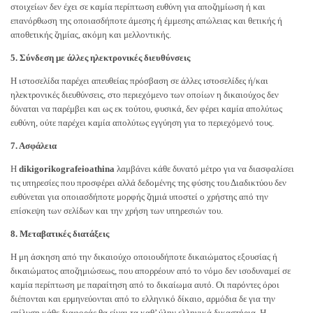
στοιχείων δεν έχει σε καμία περίπτωση ευθύνη για αποζημίωση ή και
επανόρθωση της οποιασδήποτε άμεσης ή έμμεσης απώλειας και θετικής ή
αποθετικής ζημίας, ακόμη και μελλοντικής.
5. Σύνδεση με άλλες ηλεκτρονικές διευθύνσεις
Η ιστοσελίδα παρέχει απευθείας πρόσβαση σε άλλες ιστοσελίδες ή/και
ηλεκτρονικές διευθύνσεις, στο περιεχόμενο των οποίων η δικαιούχος δεν
δύναται να παρέμβει και ως εκ τούτου, φυσικά, δεν φέρει καμία απολύτως
ευθύνη, ούτε παρέχει καμία απολύτως εγγύηση για το περιεχόμενό τους.
7. Ασφάλεια
Η
dikigorikografeioathina
λαμβάνει κάθε δυνατό μέτρο για να διασφαλίσει
τις υπηρεσίες που προσφέρει αλλά δεδομένης της φύσης του Διαδικτύου δεν
ευθύνεται για οποιασδήποτε μορφής ζημιά υποστεί ο χρήστης από την
επίσκεψη των σελίδων και την χρήση των υπηρεσιών του.
8. Μεταβατικές διατάξεις
Η μη άσκηση από την δικαιούχο οποιουδήποτε δικαιώματος εξουσίας ή
δικαιώματος αποζημιώσεως, που απορρέουν από το νόμο δεν ισοδυναμεί σε
καμία περίπτωση με παραίτηση από το δικαίωμα αυτό. Οι παρόντες όροι
διέπονται και ερμηνεύονται από το ελληνικό δίκαιο, αρμόδια δε για την
επίλυση κάθε διαφοράς θα είναι τα καθ’ ύλην ελληνικά δικαστήρια. Η