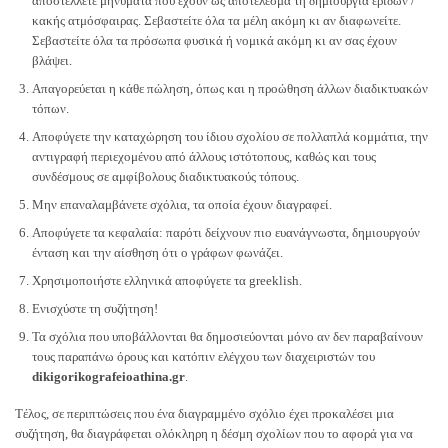
αποστέλλετε μηνύματα που έχουν ως αποτέλεσμα τη δημιουργία έριδων /
κακής ατμόσφαιρας. Σεβαστείτε όλα τα μέλη ακόμη κι αν διαφωνείτε.
Σεβαστείτε όλα τα πρόσωπα φυσικά ή νομικά ακόμη κι αν σας έχουν
βλάψει.
Απαγορεύεται η κάθε πώληση, όπως και η προώθηση άλλων διαδικτυακών
τόπων.
Αποφύγετε την καταχώρηση του ίδιου σχολίου σε πολλαπλά κομμάτια, την
αντιγραφή περιεχομένου από άλλους ιστότοπους, καθώς και τους
συνδέσμους σε αμφίβολους διαδικτυακούς τόπους.
Μην επαναλαμβάνετε σχόλια, τα οποία έχουν διαγραφεί.
Αποφύγετε τα κεφαλαία: παρότι δείχνουν πιο ευανάγνωστα, δημιουργούν
ένταση και την αίσθηση ότι ο γράφων φωνάζει.
Χρησιμοποιήστε ελληνικά αποφύγετε τα greeklish.
Ενισχύστε τη συζήτηση!
Τα σχόλια που υποβάλλονται θα δημοσιεύονται μόνο αν δεν παραβαίνουν
τους παραπάνω όρους και κατόπιν ελέγχου των διαχειριστών του
dikigorikografeioathina.gr
.
Tέλος, σε περιπτώσεις που ένα διαγραμμένο σχόλιο έχει προκαλέσει μια
συζήτηση, θα διαγράφεται ολόκληρη η δέσμη σχολίων που το αφορά για να