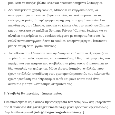
μας, ώστε να παρέχει βελτιωμένες και προσωποποιημένες λειτουργίες.
Δεν επιθυμείτε τη χρήση cookies; Μπορείτε να ενεργοποιήσετε, να
απενεργοποιήσετε ή και να σβήσετε εντελώς τα cookies μέσα από τις
επιλογές ρύθμισης στο πρόγραμμα περιήγησης που χρησιμοποιείτε. Για
παράδειγμα, στον Chrome, μπορείτε να κάνετε κλικ στο μενού του Chrome
και στη συνέχεια να επιλέξετε Settings/ Privacy/ Content Settings και να
αλλάξετε τις ρυθμίσεις των cookies σύμφωνα με τις προτιμήσεις σας. Αν
επιλέξετε να απενεργοποιήσετε τα cookies, ορισμένα μέρη του Ιστότοπου
μπορεί να μη λειτουργούν επαρκώς.
Το Software του Ιστότοπου είναι σχεδιασμένo έτσι ώστε να εξασφαλίζεται
το μέγιστο επίπεδο ασφάλειας και εμπιστοσύνης. Όλες οι πληροφορίες που
περιέχονται στις αιτήσεις που υποβάλλονται μέσω του Ιστότοπου είναι το
ίδιο ασφαλείς και απόρρητες. Μόνο εξουσιοδοτημένοι υπάλληλοι που
έχουν κατάλληλη εκπαίδευση στον χειρισμό πληροφοριών των πελατών θα
έχουν πρόσβαση στις πληροφορίες αυτές και μόνο όποτε αυτό είναι
αναγκαίο για την ικανοποίηση αιτημάτων σας.
8. Υποβολή Καταγγελίας – Διαμαρτυρίας
Για οποιοδήποτε θέμα αφορά την επεξεργασία των δεδομένων σας μπορείτε να
απευθύνεστε στο
dikigorikografeioathina.gr
μέσω ηλεκτρονικής επιστολής
στην διεύθυνση email [
info@dikigorikografeioathina.gr
]