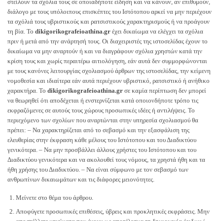
στείλουν τα σχόλια τους σε οποιαδήποτε είδηση και να κάνουν, αν επιθυμούν,
διάλογο με τους υπόλοιπους επισκέπτες του Ιστότοπου αρκεί να μην περιέχουν
τα σχόλιά τους υβριστικούς και ρατσιστικούς χαρακτηρισμούς ή να προάγουν
τη βία. Το
dikigorikografeioathina.gr
έχει δικαίωμα να ελέγχει τα σχόλια
πριν ή μετά από την ανάρτησή τους. Οι διαχειριστές της ιστοσελίδας έχουν το
δικαίωμα να μην αναρτούν ή και να διαγράφουν σχόλια χρηστών κατά την
κρίση τους και χωρίς περαιτέρω αιτιολόγηση, εάν αυτά δεν συμμορφώνονται
με τους κανόνες λειτουργίας σχολιασμού άρθρων της ιστοσελίδας, την κείμενη
νομοθεσία και ιδιαίτερα εάν αυτά περιέχουν υβριστικό, ρατσιστικό ή ανήθικο
χαρακτήρα. Το
dikigorikografeioathina.gr
σε καμία περίπτωση δεν μπορεί
να θεωρηθεί ότι αποδέχεται ή ενστερνίζεται κατά οποιονδήποτε τρόπο τις
εκφραζόμενες σε αυτούς τους χώρους προσωπικές ιδέες ή αντιλήψεις. Το
περιεχόμενο των σχολίων που αναρτώνται στην υπηρεσία σχολιασμού θα
πρέπει: – Να χαρακτηρίζεται από το σεβασμό και την εξασφάλιση της
ελευθερίας στην έκφραση κάθε μέλους του Ιστότοπου και του Διαδικτύου
γενικότερα. – Να μην προσβάλλει άλλους χρήστες του Ιστότοπου και του
Διαδικτύου γενικότερα και να ακολουθεί τους νόμους, τα χρηστά ήθη και τα
ήθη χρήσης του Διαδικτύου. – Να είναι σύμφωνο με τον σεβασμό των
ανθρωπίνων δικαιωμάτων και τις διάφορες μειονότητες.
Μείνετε στο θέμα του άρθρου.
Αποφύγετε προσωπικές επιθέσεις, ύβρεις και προκλητικές εκφράσεις. Mην