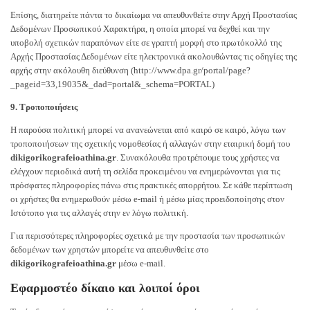
Επίσης, διατηρείτε πάντα το δικαίωμα να απευθυνθείτε στην Αρχή Προστασίας
Δεδομένων Προσωπικού Χαρακτήρα, η οποία μπορεί να δεχθεί και την
υποβολή σχετικών παραπόνων είτε σε γραπτή μορφή στο πρωτόκολλό της
Αρχής Προστασίας Δεδομένων είτε ηλεκτρονικά ακολουθώντας τις οδηγίες της
αρχής στην ακόλουθη διεύθυνση (http://www.dpa.gr/portal/page?
_pageid=33,19035&_dad=portal&_schema=PORTAL)
9. Τροποποιήσεις
Η παρούσα πολιτική μπορεί να ανανεώνεται από καιρό σε καιρό, λόγω των
τροποποιήσεων της σχετικής νομοθεσίας ή αλλαγών στην εταιρική δομή του
dikigorikografeioathina.gr
. Συνακόλουθα προτρέπουμε τους χρήστες να
ελέγχουν περιοδικά αυτή τη σελίδα προκειμένου να ενημερώνονται για τις
πρόσφατες πληροφορίες πάνω στις πρακτικές απορρήτου. Σε κάθε περίπτωση
οι χρήστες θα ενημερωθούν μέσω e-mail ή μέσω μίας προειδοποίησης στον
Ιστότοπο για τις αλλαγές στην εν λόγω πολιτική.
Για περισσότερες πληροφορίες σχετικά με την προστασία των προσωπικών
δεδομένων των χρηστών μπορείτε να απευθυνθείτε στο
dikigorikografeioathina.gr
μέσω e-mail.
Εφαρμοστέο δίκαιο και λοιποί όροι