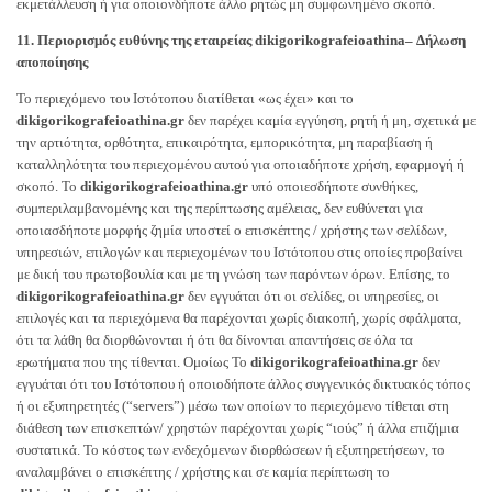
εκμετάλλευση ή για οποιονδήποτε άλλο ρητώς μη συμφωνημένο σκοπό.
11. Περιορισμός ευθύνης της εταιρείας dikigorikografeioathina– Δήλωση
αποποίησης
Το περιεχόμενο του Ιστότοπου διατίθεται «ως έχει» και το
dikigorikografeioathina.gr
δεν παρέχει καμία εγγύηση, ρητή ή μη, σχετικά με
την αρτιότητα, ορθότητα, επικαιρότητα, εμπορικότητα, μη παραβίαση ή
καταλληλότητα του περιεχομένου αυτού για οποιαδήποτε χρήση, εφαρμογή ή
σκοπό. Το
dikigorikografeioathina.gr
υπό οποιεσδήποτε συνθήκες,
συμπεριλαμβανομένης και της περίπτωσης αμέλειας, δεν ευθύνεται για
οποιασδήποτε μορφής ζημία υποστεί ο επισκέπτης / χρήστης των σελίδων,
υπηρεσιών, επιλογών και περιεχομένων του Ιστότοπου στις οποίες προβαίνει
με δική του πρωτοβουλία και με τη γνώση των παρόντων όρων. Επίσης, το
dikigorikografeioathina.gr
δεν εγγυάται ότι οι σελίδες, οι υπηρεσίες, οι
επιλογές και τα περιεχόμενα θα παρέχονται χωρίς διακοπή, χωρίς σφάλματα,
ότι τα λάθη θα διορθώνονται ή ότι θα δίνονται απαντήσεις σε όλα τα
ερωτήματα που της τίθενται. Ομοίως Το
dikigorikografeioathina.gr
δεν
εγγυάται ότι του Ιστότοπου ή οποιοδήποτε άλλος συγγενικός δικτυακός τόπος
ή οι εξυπηρετητές (“servers”) μέσω των οποίων το περιεχόμενο τίθεται στη
διάθεση των επισκεπτών/ χρηστών παρέχονται χωρίς “ιούς” ή άλλα επιζήμια
συστατικά. Το κόστος των ενδεχόμενων διορθώσεων ή εξυπηρετήσεων, το
αναλαμβάνει ο επισκέπτης / χρήστης και σε καμία περίπτωση το