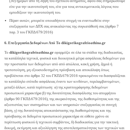
(30) ημερών από τη λήψη του σχετικού αιτήματος, αφού σας ενημερώσουμε
είτε για την ικανοποίησή του, είτε για τους αντικειμενικούς λόγους που
εμποδίζουν την ικανοποίησή του.
Πέραν αυτών, μπορείτε οποιαδήποτε στιγμή να εναντιωθείτε στην
επεξεργασία των ΔΠΧ σας ανακαλώντας της συγκατάθεσή σας (άρθρο 7
παρ. 3 του ΓΚΠΔ 679/2016)
6. Επεξεργασία Δεδομένων Από Το dikigorikografeioathina.gr
Το
dikigorikografeioathina.gr
εφαρμόζει σε όλα τα στάδια της διαδικασίας,
τα κατάλληλα τεχνικά, φυσικά και διοικητικά μέτρα ασφάλειας δεδομένων για
την προστασία των δεδομένων από από απώλεια, κακή χρήση, ζημιά ή
τροποποίηση, μη εξουσιοδοτημένη πρόσβαση και αποκάλυψη όπως
προβλέπεται στο άρθρο 32 του ΓΚΠΔ 679/2016 προκειμένου να διασφαλίζεται
το κατάλληλο επίπεδο ασφάλειας έναντι των κινδύνων, περιλαμβανομένων,
μεταξύ άλλων, κατά περίπτωση: α) της κρυπτογράφησης δεδομένων
προσωπικού χαρακτήρα β) της δυνατότητας διασφάλισης του απορρήτου
(άρθρο 90 ΓΚΠΔ 679/2016), της ακεραιότητας, της διαθεσιμότητας και της
αξιοπιστίας των συστημάτων και των υπηρεσιών επεξεργασίας σε συνεχή
βάση, γ) της δυνατότητας αποκατάστασης της διαθεσιμότητας και της
πρόσβασης σε δεδομένα προσωπικού χαρακτήρα σε εύθετο χρόνο σε
περίπτωση φυσικού ή τεχνικού συμβάντος, δ) διαδικασίας για την τακτική
δοκιμή, εκτίμηση και αξιολόγηση της αποτελεσματικότητας των τεχνικών και