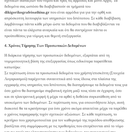
σχετικών διατάξεων του νόμου και προς τις αρμόδιες και μόνο Αρχές. Τα
δεδομένα σας ωστόσο θα διαβιβαστούν σε τμήματά του
dikigorikografeioathina.gr
που είναι αρμόδια για για την ορθή και
απρόσκοπτη λειτουργία των υπηρεσιών του Ιστότοπου. Σε κάθε διαβίβαση
λαμβάνουμε πάντα κάθε μέτρο ώστε τα δεδομένα που θα διαβιβάζονται να
είναι πάντα τα ελάχιστα αναγκαία και ότι θα συντρέχουν πάντα οι
προϋποθέσεις για νόμιμη και θεμιτή επεξεργασία.
4. Χρόνος Τήρησης Των Προσωπικών Δεδομένων
Η διάρκεια τήρησης των προσωπικών δεδομένων, εξαρτάται από τη
νομιμοποιητική βάση της επεξεργασίας όπως ειδικότερα παρατίθεται
κατωτέρω:
Σε περίπτωση όπου τα προσωπικά δεδομένα του χρήστη/επισκέπτη (Στοιχεία
Λογαριασμού) παρέχονται συναινετικά από τους ίδιους στα πλαίσια της
εγγραφής στις υπηρεσίες του Ιστότοπου, θα διατηρήσουμε τα δεδομένα τους για
όσο χρόνο θα διατηρούμε συμβατική σχέση μαζί τους τόσο σε έγχαρτη, όσο
και σε ηλεκτρονική μορφή ή μέχρι να αρθεί η δοθείσα συγκατάθεση από το
υποκείμενο των δεδομένων. Σε περίπτωση που, για οποιονδήποτε λόγο, αυτή
διακοπεί θα τα κρατήσουμε για όσο χρόνο ακόμα απαιτείται μέχρι να παρέλθει
ο χρόνος παραγραφής τυχόν σχετικών αξιώσεων. Σε κάθε περίπτωση, το
κριτήριο που χρησιμοποιείται για τον καθορισμό της περιόδου αποθήκευσης
βασίζεται στη συμμόρφωση με τις προθεσμίες που επιτρέπονται από το νόμο
και τις αρχές της ελαχιστοποίησης των δεδομένων, του περιορισμού της